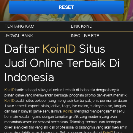
RESET
TENTANG KAMI
LINK KoinID
JADWAL BANK
INFO LIVE RTP
Daftar
KoinID
Situs
Judi Online Terbaik Di
Indonesia
KoinID
hadir sebagai situs judi online terbaik di Indonesia dengan banyak
pilihan game yang menawarkan berbagai program promo dan event menarik.
KoinID
adalah situs pelopor yang menghadirkan banyak jenis permainan dalam
1 akun seperti esport, slots, idnlive, togel, live casino, mickey mouse, tangkas
dan masih banyak game seru lainnya.
KoinID
menghadirkan pengalaman seru
bermain kedalam game dengan tampilan grafik yang modern yang akan
menambah keseruan sensasi permainan. Teknologi terbaru dan terdepan
dikerjakan oleh tim yang ahli dan profesional di bidangnya yang akan menjamin
permainan lebih aman dan nyaman. Setiap proses transaksi di
KoinID
lebih